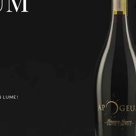
UM
N LUME!