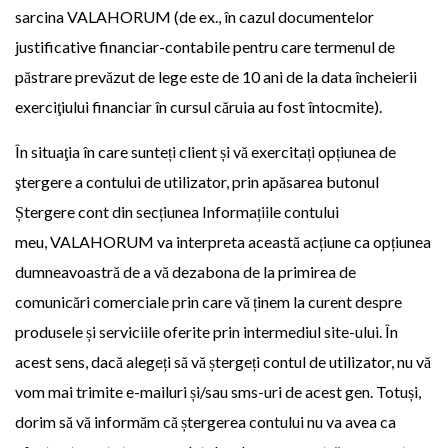
sarcina VALAHORUM (de ex., în cazul documentelor
justificative financiar-contabile pentru care termenul de
păstrare prevăzut de lege este de 10 ani de la data încheierii
exerciţiului financiar în cursul căruia au fost întocmite).
În situaţia în care sunteți client și vă exercitați opțiunea de
ştergere a contului de utilizator, prin apăsarea butonul
Ștergere cont din secțiunea Informațiile contului
meu, VALAHORUM va interpreta această acțiune ca opțiunea
dumneavoastră de a vă dezabona de la primirea de
comunicări comerciale prin care vă ținem la curent despre
produsele și serviciile oferite prin intermediul site-ului. În
acest sens, dacă alegeți să vă ștergeți contul de utilizator, nu vă
vom mai trimite e-mailuri și/sau sms-uri de acest gen. Totuși,
dorim să vă informăm că ștergerea contului nu va avea ca